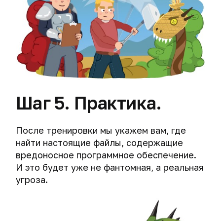
протокол
на
деанонимизируют
для
жестких
оппозиционеров
VPN.
дисках
и
Сравнение
наркоторговцев
OpenVPN,
Экстренное
в
PPTP,
уничтожение
Telegram
L2TP/IPsec
компьютера.
и
Как
Деанонимизируем
IPsec
хакеры
интернет-
IKEv2.
обманывают
Шаг 5. Практика.
мошенников.
криминалистов.
Получение
Выбираем
IP-
надежный
Экстренное
После тренировки мы укажем вам, где
адреса
VPN:
уничтожение
собеседника.
найти настоящие файлы, содержащие
TLS
мобильного
вредоносное программное обеспечение.
authentication,
телефона
порт
И это будет уже не фантомная, а реальная
и
соединения
планшета
угроза.
и
сессионный
ключ.