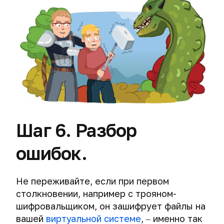
Выбираем
безопасный
VPN:
алгоритм
шифрования,
длина
ключа
и
аутентификация
данных.
VPN-
Шаг 6. Разбор
провайдеры
и
ошибок.
логи.
Работа
с
Не переживайте, если при первом
запросами
столкновении, например с трояном-
правоохранительных
шифровальщиком, он зашифрует файлы на
органов.
вашей
виртуальной системе
, ‒ именно так