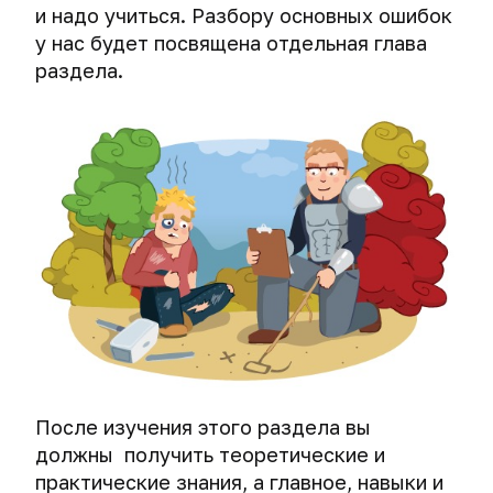
Как
и надо учиться. Разбору основных ошибок
хакеры
у нас будет посвящена отдельная глава
и
раздела.
спецслужбы
взламывают
VPN
После изучения этого раздела вы
должны получить теоретические и
практические знания, а главное, навыки и