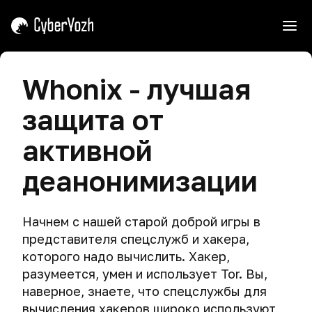
ь
Вступление
Whonix - лучшая
Советы
Угрозы
защита от
по
работе
Как
Кибершпионаж
активной
с
ловят
курсом
хакеров
Опасный
деанонимизации
поиск
Основные
Как
Щит,
заблуждения
ловят
маска
Телеметрия
хакеров
и
Начнем с нашей старой доброй игры в
Виртуальные
Зачем
меч.
Утечка
представителя спецслужб и хакера,
машины
мне
Роковые
Почему
данных
которого надо вычислить. Хакер,
безопасность
ошибки
мы
Виртуальная
Пароль
и
разумеется, умен и использует Tor. Вы,
киберпреступников
учим
Нарушение
машина
анонимность
наверное, знаете, что спецслужбы для
атаковать.
приватности
и
Операционные
Создание
в
вычисления хакеров широко используют
и
виртуальная
системы