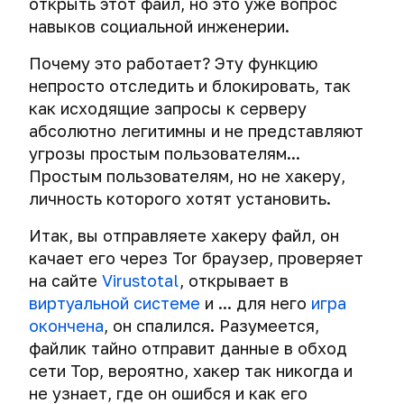
сетях
Помощь
открыть этот файл, но это уже вопрос
Утеря
Qubes
Windows,
буфер
TrueCrypt
паролей
приватная
рушили
и
цифровых
навыков социальной инженерии.
OS.
macOS,
обмена
шпионит
операционная
карьеру
ответы
данных
Система
iOS
и
Менеджеры
за
система
на
Почему это работает? Эту функцию
для
и
Drag’n’Drop
паролей
вами
Как
ваши
Кибервойна,
тех,
Android
непросто отследить и блокировать, так
или
Whonix
публикации
вопросы
кибердиверсии
Шифрование
кому
Установка
как исходящие запросы к серверу
роковая
-
в
и
данных
есть
и
ошибка
лучшая
абсолютно легитимны и не представляют
социальных
Чему
кибертерроризм
виртуальных
что
настройка
Росса
защита
сетях
угрозы простым пользователям...
научит
машин
защищать.
базовой
Ульбрихта
от
приводили
вас
Подбрасывание
Простым пользователям, но не хакеру,
в
безопасности
активной
за
этот
цифровых
Подойдет
VirtualBox
личность которого хотят установить.
MiniKeePass
TrueCrypt
деанонимизации
решетку
курс
улик
ли
–
Какую
мне
Итак, вы отправляете хакеру файл, он
Установка
менеджер
Установка
Как
О
Деанонимизация
информацию
Qubes
качает его через Tor браузер, проверяет
и
паролей
Whonix
шантажисты
значимости
и
хранит
OS?
настройка
для
на сайте
Virustotal
, открывает в
используют
доната
уникализация
VirtualBox
Системы
базовой
iOS
виртуальной системе
ваши
и ... для него
игра
о
массовой
безопасности
(iPhone/iPad)
Курс
необдуманные
Кража
окончена
, он спалился. Разумеется,
слежки
пользователях
VeraCrypt
"Комплексная
посты
цифровой
файлик тайно отправит данные в обход
KeePassXC.
настройка
и
личности
Тотальная
Уязвимости
Email
сети Тор, вероятно, хакер так никогда и
VeraCrypt.
Настройка
безопасности
репосты
слежка:
виртуальных
Сравнение
менеджера
не узнает, где он ошибся и как его
и
добро
машин.