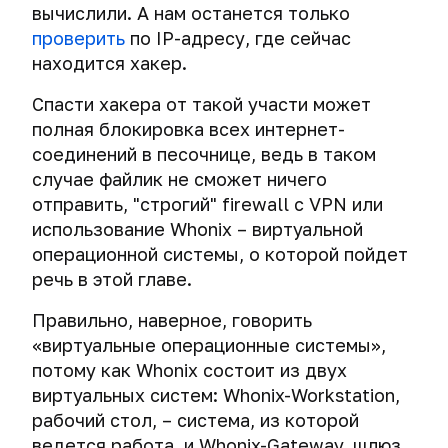
Тест:
VeraCrypt
паролей
Деанонимизация
вычислили. А нам останется только
анонимности"
или
Как
проверяем
и
для
проверить
по IP-адресу, где сейчас
зло?
хакеры
электронную
TrueCrypt.
macOS.
Cross-
Браузер
находится хакер.
выходят
почту
device
за
Создание
на
Экстренное
tracking.
Облачные
История
Спасти хакера от такой участи может
пределы
и
устойчивость
уничтожение
Деанонимизация
хранилища
браузера
виртуальной
полная блокировка всех интернет-
использование
ко
сохраненных
пользователей
глазами
среды.
защищенных
взлому.
паролей
соединений в песочнице, ведь в таком
Угрозы
Tor,
Кибершпионаж
специалиста
криптоконтейнеров
облачных
VPN,
случае файлик не сможет ничего
по
Выбираем
Основные
TrueCrypt
хранилищ
proxy
Взлом
отправить, "строгий" firewall с VPN или
Как
IT-
безопасную
способы
и
при
аккаунтов
проверить,
безопасности
использование Whonix – виртуальной
электронную
атаки
VeraCrypt
Шифруем
помощи
не
операционной системы, о которой пойдет
почту
на
Внешние
данные
Секрет
звуковых
Кэш
шпионят
Шифрование
носители
пароль
речь в этой главе.
в
безопасного
маячков.
браузера
ли
Деанонимизация
информации
внешних
облачных
логина
глазами
за
владельца
носителей
Правильно, наверное, говорить
хранилищах
Деанонимизация
специалиста
вами
Кража
BadUSB.
email
информации
Двойная
«виртуальные операционные системы»,
через
по
через
данных
Угроза,
при
Как
аутентификация
псевдоним
потому как Whonix состоит из двух
безопасности.
мобильный
от
Отправка
помощи
при
(username)
IP-
Кража
телефон
виртуальных систем: Whonix-Workstation,
которой
анонимных
TrueCrypt
помощи
адрес
данных
рабочий стол, – система, из которой
нет
электронных
и
облачных
Что
Кибершпионаж
при
эффективной
писем
VeraCrypt
Мессенджеры.
ведется работа, и Whonix-Gateway, шлюз,
хранилищ
Как
можно