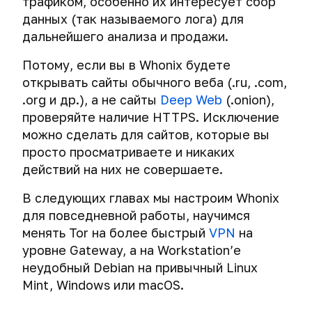
трафиком, особенно их интересует сбор
данных
СМС
протокол
данных (так называемого лога) для
на
Деанонимизация
для
жестких
дальнейшего анализа и продажи.
пользователей
VPN.
дисках
Tor
Сравнение
Потому, если вы в Whonix будете
через
OpenVPN,
Экстренное
открывать сайты обычного веба (.ru, .com,
файлы-
PPTP,
уничтожение
приманки
.org и др.), а не сайты
Deep Web
(.onion),
L2TP/IPsec
компьютера.
проверяйте наличие HTTPS. Исключение
и
Как
Как
IPsec
можно сделать для сайтов, которые вы
хакеры
получают
IKEv2.
обманывают
просто просматриваете и никаких
привязанный
криминалистов.
действий на них не совершаете.
к
Выбираем
Telegram
надежный
Экстренное
В следующих главах мы настроим Whonix
мобильный
VPN:
уничтожение
номер
для повседневной работы, научимся
TLS
мобильного
менять Tor на более быстрый
VPN
на
authentication,
телефона
Деанонимизация
порт
уровне Gateway, а на Workstation’е
и
владельцев
соединения
планшета
неудобный Debian на привычный Linux
мессенджеров
и
Mint, Windows или macOS.
через
сессионный
P2P-
ключ.