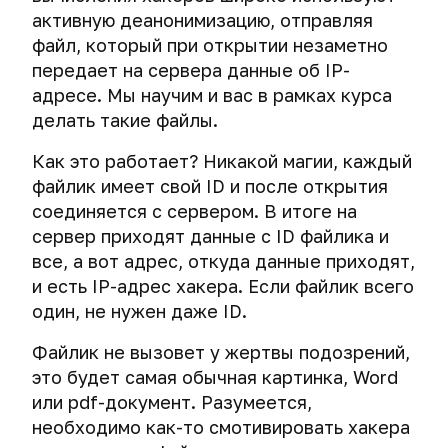
надежного
сети
Как
трекинг
активную деанонимизацию, отправляя
операционная
пароля
следить
Операционные
система
Шифрование
файл, который при открытии незаметно
за
Системы
системы.
Как
передает на сервера данные об IP-
публикацией
массовой
Создание
Выбор
Шифрование
хакеры
История
адресе. Мы научим и вас в рамках курса
новых
слежки
виртуальной
пути.
операционной
создают
шифрования.
материалов
делать такие файлы.
машины
системы
безопасные
Противостояние
Физический
iOS.
пароли
шифрования
Самый
Социальные
Как это работает? Никакой магии, каждый
доступ
Комплексное
Снэпшоты
Первые
и
важный
сети
и
шифрование
файлик имеет свой ID и после открытия
и
шаги
Большая
спецслужб.
совет
компьютерная
операционной
клонирование
для
соединяется с сервером. В итоге на
ошибка,
Tails и
Криминалистический
курса
криминалистика
системы
виртуальных
защиты
или
Переход
сервер приходят данные с ID файлика и
Whonix
анализ
и
машин
iPhone
как
к
все, а вот адрес, откуда данные приходят,
активности
Проверьте
Подсматривание
жесткого
и
точно
использованию
Tails.
в
свою
и есть IP-адрес хакера. Если файлик всего
информации
Почему
диска
iPad.
не
криптоконтейнеров
Пара
социальных
анонимность
на
один, не нужен даже ID.
вам
стоит
советов
сетях
и
экране
Как
не
Миф
История
хранить
перед
безопасность
Файлик не вызовет у жертвы подозрений,
сотрудники
стоит
о
TrueCrypt.
пароли
использованием.
Как
в
Массовый
правоохранительных
использовать
невероятной
это будет самая обычная картинка, Word
Недоказуемость
публикации
сети.
взлом
органов
общие
безопасности
Безопасные
криптоконтейнеров.
Tails
или pdf-документ. Разумеется,
в
Тесты.
устройств
вскрыли
папки,
macOS
способы
-
необходимо как-то смотивировать хакера
социальных
шифрование
общий
Ваш
хранения
самая