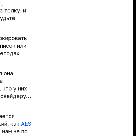
,
 толку, и
будьте
локировать
список или
методах
я она
в
 что у них
провайдеру…
тается
кий, как
AES
 нам не по