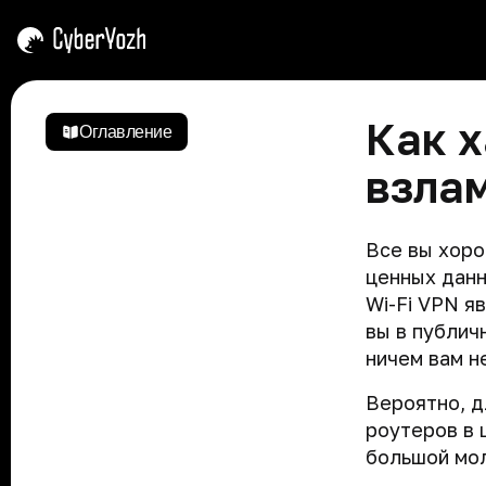
Закрыть
Как 
Оглавление
взла
Вступление
Советы
Угрозы
Все вы хоро
по
ценных данн
работе
Как
Кибершпионаж
Wi-Fi VPN я
с
ловят
вы в публич
курсом
хакеров
Опасный
ничем вам н
поиск
Основные
Как
Щит,
заблуждения
ловят
маска
Вероятно, д
Телеметрия
хакеров
и
роутеров в 
Виртуальные
Зачем
меч.
Утечка
машины
большой мол
мне
Роковые
Почему
данных
безопасность