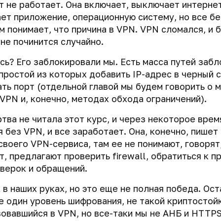
т не работает. Она включает, выключает интернет
ет приложение, операционную систему, но все без
м понимает, что причина в VPN. VPN сломался, и 
 не починится случайно.
сь? Его заблокировали мы. Есть масса путей заб
простой из которых добавить IP-адрес в черный 
ть порт (отдельной главой мы будем говорить о 
VPN и, конечно, методах обхода ограничений).
тва не читала этот курс, и через некоторое врем
 без VPN, и все заработает. Она, конечно, пишет 
воего VPN-сервиса, там ее не понимают, говорят,
т, предлагают проверить firewall, обратиться к 
верок и обращений.
 в наших руках, но это еще не полная победа. Ос
 один уровень шифрования, не такой криптостой
зовавшийся в VPN, но все-таки мы не АНБ и HTTPS