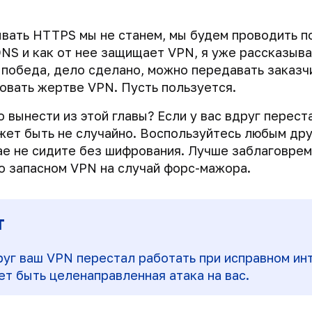
вать HTTPS мы не станем, мы будем проводить п
NS и как от нее защищает VPN, я уже рассказыв
о победа, дело сделано, можно передавать заказ
овать жертве VPN. Пусть пользуется.
о вынести из этой главы? Если у вас вдруг перест
жет быть не случайно. Воспользуйтесь любым дру
ае не сидите без шифрования. Лучше заблаговре
о запасном VPN на случай форс-мажора.
т
руг ваш VPN перестал работать при исправном ин
ет быть целенаправленная атака на вас.