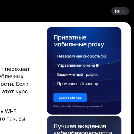
Ru
En
ет перехват
публичных
ости. Если
 этот курс
ь Wi-Fi
о так, вы