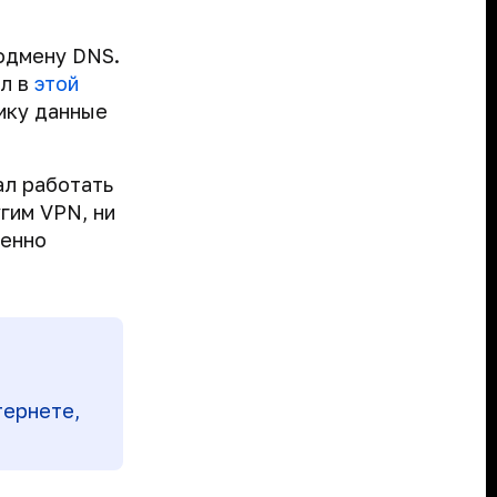
одмену DNS.
ал в
этой
чику данные
ал работать
гим VPN, ни
менно
тернете,