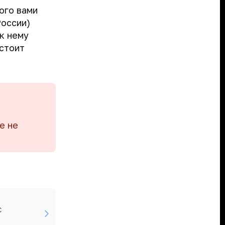
ого вами
России)
к нему
 стоит
е не
С