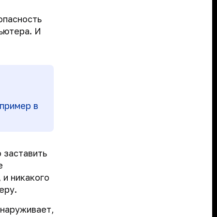
опасность
ьютера. И
апример в
о заставить
е
 и никакого
еру.
бнаруживает,