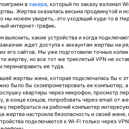
 поиграем в
хакера
, который по заказу взломал Wi
ртвы. Жертва оказалась весьма продвинутой и и
то мы можем увидеть,‒это уходящий куда-то в Н
ный интернет-трафик.
м выяснить, какие устройства и когда подключаю
 заказчик ждет доступа к аккаунтам жертвы на р
х его сайтов. Мы уже подготовили точные копии 
сти жертву, но все тот же треклятый VPN не оста
 перенаправить ее туда.
ашей жертвы жена, которая подключалась бы к э
жно было бы скомпрометировать ее компьютер, а
ослушку квартиры через микрофон, просмотр пе
у, в конце концов, попробовать через email от ж
ку перебраться на рабочий компьютер интересую
ша жертва настроила безопасность и своей жене, 
стройства подключаются к Wi-Fi только через VPN
телефоны.