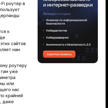
-Fi роутер в
спользует
идерланды
тся к
яде
этих сайтов
вляет нам
тому роутеру
 там уже
риметра
ены или
щего нас
по крайней
, даже