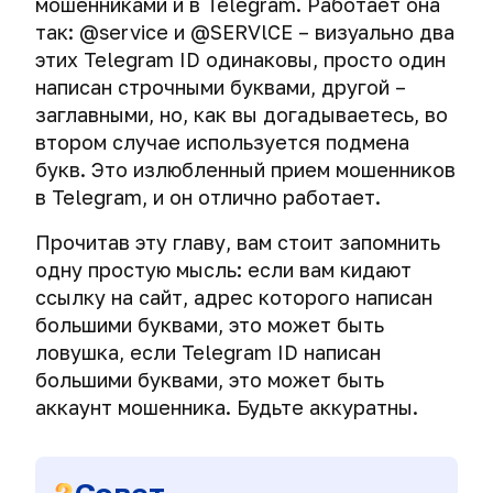
Взлом
мошенниками и в Telegram. Работает она
данные
VeraCrypt
паролей
фотографии
анонимности"
компьютерной
cache
Как
компьютера
от
и
для
так: @service и @SERVlCE – визуально два
в
техники
deception
хакеры
через
утечки
TrueCrypt.
macOS.
этих Telegram ID одинаковы, просто один
сети.
выходят
горячие
на
написан строчными буквами, другой –
Кибершпионаж
Опасность
за
клавиши
Создание
уровне
Экстренное
Тайминг-
через
больших
заглавными, но, как вы догадываетесь, во
пределы
и
получателя
уничтожение
атака.
беспроводные
букв
виртуальной
Опасные
втором случае используется подмена
использование
электронной
сохраненных
Как
клавиатуры
или
среды.
флешки.
защищенных
почты
паролей
букв. Это излюбленный прием мошенников
спецслужбы
и
«вечнорабочая»
К
криптоконтейнеров
в Telegram, и он отлично работает.
деанонимизируют
мыши.
схема
чему
Основные
TrueCrypt
пользователей
Атака
фишинга
может
способы
и
Прочитав эту главу, вам стоит запомнить
мессенджеров.
MouseJack.
привести
атаки
VeraCrypt
IP-
одну простую мысль: если вам кидают
подключение
на
Деанонимизация
адрес
Прослушка
ссылку на сайт, адрес которого написан
USB-
Шифрование
пароль
пользователей
через
большими буквами, это может быть
носителя.
внешних
Мессенджеры.
Как
VPN
динамики
носителей
Безопасное
ловушка, если Telegram ID написан
вычисляют
и
и
информации
общение в
большими буквами, это может быть
по
proxy
колонки
сети.
при
IP-
через
аккаунт мошенника. Будьте аккуратны.
помощи
адресу
сторонние
Кибершпионаж
Стеганография
Общие
TrueCrypt
сайты
через
и тайное
принципы
и
Что
умные
хранение
безопасного
VeraCrypt
такое