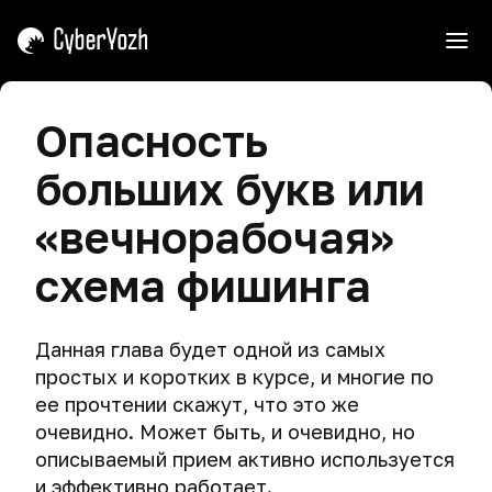
ь
Вступление
Опасность
Советы
Угрозы
больших букв или
по
работе
Как
Кибершпионаж
«вечнорабочая»
с
ловят
курсом
хакеров
Опасный
схема фишинга
поиск
Основные
Как
Щит,
заблуждения
ловят
маска
Телеметрия
хакеров
и
Данная глава будет одной из самых
Виртуальные
Зачем
меч.
Утечка
простых и коротких в курсе, и многие по
машины
мне
Роковые
Почему
данных
ее прочтении скажут, что это же
безопасность
ошибки
мы
Виртуальная
Пароль
и
очевидно. Может быть, и очевидно, но
киберпреступников
учим
Нарушение
машина
анонимность
описываемый прием активно используется
атаковать.
приватности
и
Операционные
Создание
в
и эффективно работает.
и
виртуальная
системы