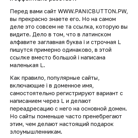
надежного
сети
Как
трекинг
операционная
пароля
следить
Перед вами сайт WWW.PANlCBUTTON.PW,
Операционные
система
Шифрование
за
Системы
вы прекрасно знаете его. Но на самом
системы.
Как
публикацией
массовой
Создание
Выбор
Шифрование
деле это совсем не та ссылка, которую вы
хакеры
История
новых
слежки
виртуальной
пути.
операционной
создают
шифрования.
видите. Дело в том, что в латинском
материалов
машины
системы
безопасные
Противостояние
алфавите заглавная буква i и строчная L
Физический
iOS.
пароли
шифрования
Самый
Социальные
пишутся примерно одинаково, в этой
доступ
Комплексное
Снэпшоты
Первые
и
важный
сети
и
шифрование
ссылке вместо большой i написана
и
шаги
Большая
спецслужб.
совет
компьютерная
операционной
клонирование
для
маленькая L.
ошибка,
Tails и
Криминалистический
курса
криминалистика
системы
виртуальных
защиты
или
Переход
Whonix
анализ
и
машин
iPhone
Как правило, популярные сайты,
как
к
активности
Проверьте
Подсматривание
жесткого
и
Системы
точно
использованию
Tails.
включающие i в доменное имя,
в
свою
информации
Почему
диска
iPad.
массовой
не
криптоконтейнеров
Пара
самостоятельно регистрируют вариант с
социальных
анонимность
на
вам
слежки
стоит
советов
сетях
и
написанием через L и делают
экране
Как
не
Миф
История
хранить
перед
безопасность
переадресацию с него на основной домен.
сотрудники
Тотальная
стоит
о
Email
TrueCrypt.
пароли
использованием.
Как
в
Массовый
правоохранительных
слежка:
использовать
невероятной
Но сайты поменьше часто пренебрегают
Недоказуемость
публикации
сети.
взлом
органов
добро
общие
безопасности
Тест:
Безопасные
криптоконтейнеров.
Tails
этим, чем делают настоящий подарок
Деанонимизация
в
Тесты.
устройств
вскрыли
или
папки,
macOS
проверяем
способы
-
злоумышленникам.
социальных
шифрование
зло?
общий
Ваш
электронную
хранения
самая
Cross-