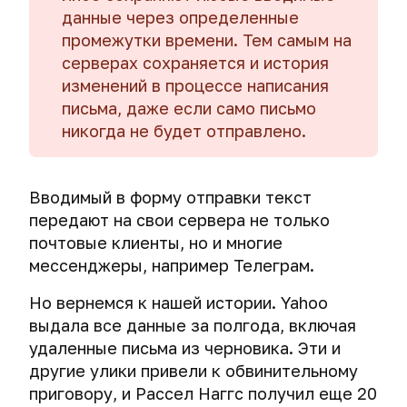
VPN.
для
Отправка
деанонимизируют
соглашение
данные через определенные
уничтожения
анонимных
оппозиционеров
Выбираем
промежутки времени. Тем самым на
данных
СМС
и
протокол
на
серверах сохраняется и история
наркоторговцев
для
жестких
изменений в процессе написания
в
VPN.
дисках
письма, даже если само письмо
Telegram
Сравнение
никогда не будет отправлено.
OpenVPN,
Экстренное
Деанонимизируем
PPTP,
уничтожение
интернет-
L2TP/IPsec
компьютера.
мошенников.
и
Как
Вводимый в форму отправки текст
Получение
IPsec
хакеры
передают на свои сервера не только
IP-
IKEv2.
обманывают
почтовые клиенты, но и многие
адреса
криминалистов.
собеседника.
мессенджеры, например Телеграм.
Выбираем
надежный
Экстренное
Но вернемся к нашей истории. Yahoo
VPN:
уничтожение
TLS
выдала все данные за полгода, включая
мобильного
authentication,
телефона
удаленные письма из черновика. Эти и
порт
и
другие улики привели к обвинительному
соединения
планшета
приговору, и Рассел Наггс получил еще 20
и