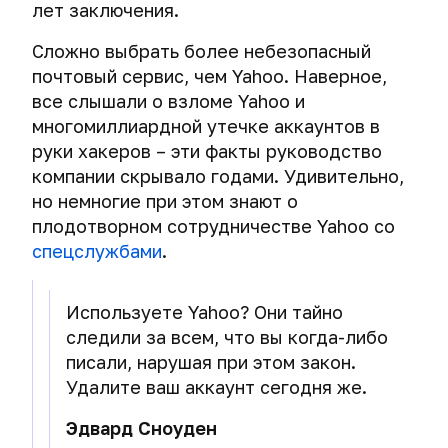
лет заключения.
сессионный
ключ.
Сложно выбрать более небезопасный
почтовый сервис, чем Yahoo. Наверное,
Выбираем
безопасный
все слышали о взломе Yahoo и
VPN:
многомиллиардной утечке аккаунтов в
алгоритм
руки хакеров – эти факты руководство
шифрования,
компании скрывало годами. Удивительно,
длина
но немногие при этом знают о
ключа
и
плодотворном сотрудничестве Yahoo со
аутентификация
спецслужбами
.
данных.
VPN-
Используете Yahoo? Они тайно
провайдеры
следили за всем, что вы когда-либо
и
писали, нарушая при этом закон.
логи.
Удалите ваш аккаунт сегодня же.
Работа
с
Эдвард Сноуден
запросами