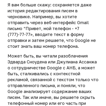
наличие
браузере
Персональные
при
с
Проверка
адреса
исходный
Сброс
Я вам больше скажу: сохраняется даже
в
данные
помощи
вашей
данных
преступников,
код.
данных
история редактирования писем в
Подмена
ней
AES
анонимностью
на
использующих
Ошибки
и
ссылок
сторонних
Сбор
Tor
черновике. Например, вы хотите
Crypt
предмет
Тор,
и
контента
в
подключений
данных
в
Как
утечек
отправить через веб-интерфейс Gmail
VPN
ситуативные
на
мессенджерах
со
Windows
определить
Deep
PGP
или
письмо “Привет, мой телефон - +7
баги.
iPad
стороны
и
MAС-
Удаление
Web,
прокси
и
(777)-77-77», вводите текст в форму
Четыре
программного
macOS
адрес
аккаунтов
или
Вредоносное
Знакомство
Аудит
iPhone
отправки и затем решаете, что Google не
секрета
обеспечения
на
Глубинный
программное
Деанонимизация
с
списка
безопасного
стоит знать ваш номер телефона.
AES
устройствах
интернет
обеспечение
пользователей
PGP
установленных
Кибершпионаж
общения
Битва
Crypt
Windows,
Tor.
VPN
программ
через
хакеров
за
Кража
Может быть, вы читали разоблачения
для
Как
macOS,
и
и
мобильный
приватность.
личности
iOS.
будет
Эдварда Сноудена или Джулиана Ассанжа
Linux,
proxy
приложений
телефон
Настраиваем
Шифрование
проходить
Android,
о сотрудничестве Google с АНБ, а может
через
Превентивные
ограничения
Криминалистика
данных
обучение
iOS.
User
быть, сталкивались с контекстной
меры
сбора
на
обнаружению
agent
рекламой, связанной с текстом только что
для
данных
Поисковые
iPhone
Атака
и
и
предотвращения
системы
отправленного письма, и поняли, что
и
через
ликвидации
отпечатки
кражи
iPad.
порт
вредоносного
Google анализирует содержание ваших
браузера
Анонимная
личности
Антикриминалистика
FireWire
ПО
писем. Так или иначе, вы решаете скрыть
поисковая
Экстренное
Деанонимизация
телефонный номер или его часть при
Как
система
уничтожение
Практические
Контр-
Безопасное
Изображения