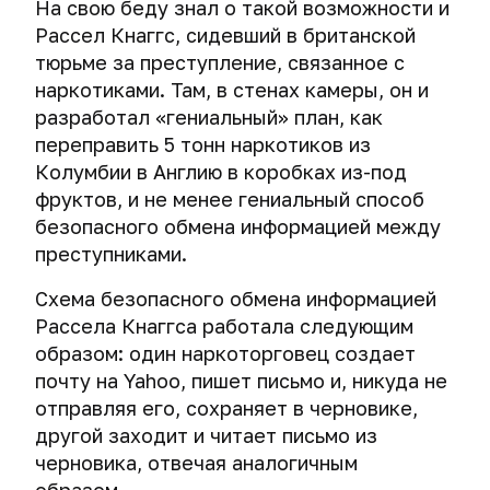
Взлом
данные
сети.
VeraCrypt
паролей
На свою беду знал о такой возможности и
IP-
фотографии
анонимности"
компьютерной
cache
Как
компьютера
от
и
для
Рассел Кнаггс, сидевший в британской
адресу
в
техники
deception
Стеганография
хакеры
Общие
через
утечки
TrueCrypt.
macOS.
сети.
тюрьме за преступление, связанное с
и тайное
выходят
принципы
горячие
на
Что
Кибершпионаж
Опасность
хранение
наркотиками. Там, в стенах камеры, он и
за
безопасного
клавиши
Создание
уровне
Экстренное
такое
Тайминг-
данных
через
больших
пределы
разработал «гениальный» план, как
общения
и
получателя
уничтожение
черные
атака.
беспроводные
букв
виртуальной
Опасные
в
использование
электронной
сохраненных
переправить 5 тонн наркотиков из
списки
Как
Секреты
клавиатуры
или
среды.
флешки.
сети
защищенных
почты
паролей
Колумбии в Англию в коробках из-под
IP-
спецслужбы
тайного
и
«вечнорабочая»
К
криптоконтейнеров
адресов
деанонимизируют
фруктов, и не менее гениальный способ
хранения
мыши.
схема
Разрыв
чему
Основные
TrueCrypt
и
пользователей
данных
Атака
фишинга
безопасного обмена информацией между
целостности
может
способы
и
какие
мессенджеров.
MouseJack.
преступниками.
информации
привести
атаки
VeraCrypt
могут
Маскировка
в
подключение
на
Деанонимизация
быть
криптоконтейнеров
Прослушка
Схема безопасного обмена информацией
переписке.
USB-
Шифрование
пароль
пользователей
последствия,
через
Сервисы
носителя.
внешних
Рассела Кнаггса работала следующим
VPN
если
Три
динамики
одноразовых
носителей
образом: один наркоторговец создает
и
IP-
ошибки
и
записок.
информации
proxy
адрес
почту на Yahoo, пишет письмо и, никуда не
Рассела
колонки
при
через
попадет
Кнаггса,
отправляя его, сохраняет в черновике,
XMPP
помощи
сторонние
в
или
Кибершпионаж
другой заходит и читает письмо из
(Jabber).
TrueCrypt
сайты
черный
20
через
Как
черновика, отвечая аналогичным
и
список.
лет
умные
общаются
VeraCrypt