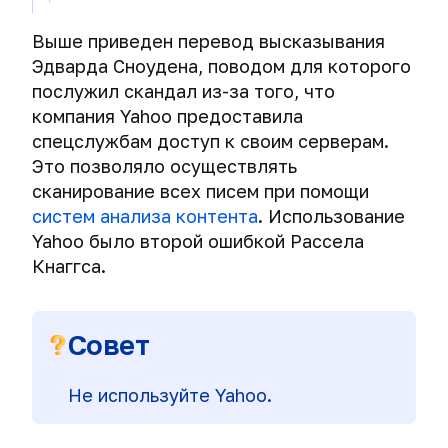
правоохранительных
органов.
Выше приведен перевод высказывания
Эдварда Сноудена, поводом для которого
Как
хакеры
послужил скандал из-за того, что
и
компания Yahoo предоставила
спецслужбы
спецслужбам доступ к своим серверам.
взламывают
Это позволяло осуществлять
VPN
сканирование всех писем при помощи
систем анализа контента
. Использование
Yahoo было
второй ошибкой
Рассела
Кнаггса.
Совет
Не используйте Yahoo.