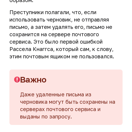
образом.
Деанонимизация
тюрьмы
телевизоры
в
пользователей
за
даркнете.
Секреты
Преступники полагали, что, если
VPN
неотправленное
Кибершпионаж
безопасной
и
использовать черновик, не отправляя
письмо.
через
Bitmessage.
работы
proxy
письмо, а затем удалять его, письмо не
излучение
Самый
с
путем
Создание
монитора
сохранится на сервере почтового
анонимный
криптоконтейнерами
сопоставления
криптоконтейнеров
мессенджер.
сервиса. Это было
первой ошибкой
TrueCrypt
соединений
с
Универсальный
и
Рассела Кнаггса, который сам, к слову,
двойным
метод
Ловушка
VeraCrypt
Деанонимизация
этим почтовым ящиком не пользовался.
дном
удаления
для
пользователей
программ
хакера:
AES
MAC-
VPN
для
проверяем,
Crypt.
адрес
и
кибершпионажа
не
Важно
Простое
proxy
читают
Wi-
кроссплатформенное
Что
через
Взлом,
ли
Fi
решение
такое
cookies
уничтожение
Даже удаленные письма из
нашу
для
MAC-
и
Программное
черновика могут быть сохранены на
Проверяем
переписку.
шифрования
адрес
Как
кибершпионаж
обеспечение
Wi-
серверах почтового сервиса и
файлов.
и
ФБР
через
Fi
Шифрование
как
выданы по запросу.
Утечки
получает
Открытый
USB-
сеть
переписок
Шифрование
он
данных
подлинные
и
кабели.
на
в
файлов
связан
IP-
закрытый