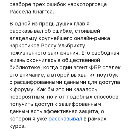
надежного
сети
Как
разборе трех ошибок наркоторговца
трекинг
операционная
пароля
следить
Рассела Кнаггса.
Операционные
система
Шифрование
за
Системы
системы.
Как
публикацией
массовой
В одной из предыдущих глав я
Создание
Выбор
Шифрование
хакеры
История
новых
слежки
виртуальной
пути.
операционной
рассказывал об ошибке, стоившей
создают
шифрования.
материалов
машины
системы
владельцу крупнейшего онлайн-рынка
безопасные
Противостояние
Физический
iOS.
пароли
шифрования
наркотиков Россу Ульбрихту
Самый
Социальные
доступ
Комплексное
Снэпшоты
Первые
и
пожизненного заключения. Его свободная
важный
сети
и
шифрование
и
шаги
Большая
спецслужб.
совет
компьютерная
жизнь окончилась в общественной
операционной
клонирование
для
ошибка,
Tails и
Криминалистический
курса
криминалистика
системы
виртуальных
защиты
библиотеке, когда один агент ФБР отвлек
или
Переход
Whonix
анализ
и
машин
iPhone
его внимание, а второй выхватил ноутбук
как
к
активности
Проверьте
Подсматривание
жесткого
и
Системы
точно
использованию
Tails.
с расшифрованными данными для доступа
в
свою
информации
Почему
диска
iPad.
массовой
не
криптоконтейнеров
Пара
социальных
к форуму. Как бы это ни казалось
анонимность
на
вам
слежки
стоит
советов
сетях
и
экране
невероятным, но и от подобных способов
Как
не
Миф
История
хранить
перед
безопасность
сотрудники
Тотальная
стоит
о
Email
получить доступ к зашифрованным
TrueCrypt.
пароли
использованием.
Как
в
Массовый
правоохранительных
слежка:
использовать
невероятной
данным есть эффективная защита, о
Недоказуемость
публикации
сети.
взлом
органов
добро
общие
безопасности
Тест:
Безопасные
криптоконтейнеров.
Tails
Деанонимизация
которой я уже
рассказывал
в рамках
в
Тесты.
устройств
вскрыли
или
папки,
macOS
проверяем
способы
-
социальных
курса.
шифрование
зло?
общий
Ваш
электронную
хранения
самая
Cross-