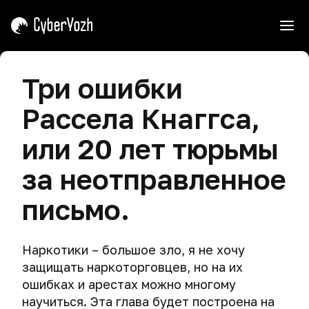
ь
Вступление
Три ошибки
Советы
Угрозы
Рассела Кнаггса,
по
работе
Как
Кибершпионаж
или 20 лет тюрьмы
с
ловят
курсом
хакеров
Опасный
за неотправленное
поиск
Основные
Как
Щит,
заблуждения
письмо.
ловят
маска
Телеметрия
хакеров
и
Виртуальные
Зачем
меч.
Утечка
машины
мне
Роковые
Почему
данных
Наркотики – большое зло, я не хочу
безопасность
ошибки
мы
Виртуальная
Пароль
защищать наркоторговцев, но на их
и
киберпреступников
учим
Нарушение
машина
ошибках и арестах можно многому
анонимность
атаковать.
приватности
и
Операционные
Создание
в
научиться. Эта глава будет построена на
и
виртуальная
системы