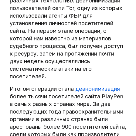
различных технологиях деанонимизации
пользователей
авторами
и
Электромагнитные
лица.
криптоконтейнеров
Tor
пользователей сети Tor, одну из которых
Quadro
комплексы
через
Правовое
использовали агенты ФБР для
VPN.
для
Отправка
Способы
файлы-
соглашение
установления личностей посетителей
уничтожения
анонимных
взлома
приманки
Выбираем
данных
СМС
сайта. На первом этапе операции, о
криптоконтейнеров
протокол
на
и
которой нам известно из материалов
Как
для
жестких
защита
получают
судебного процесса, был получен доступ
VPN.
дисках
от
привязанный
к ресурсу, затем на протяжении почти
Сравнение
них
к
OpenVPN,
двух недель осуществлялись
Экстренное
Telegram
PPTP,
уничтожение
систематические атаки на его
мобильный
L2TP/IPsec
компьютера.
посетителей.
номер
и
Как
IPsec
хакеры
Итогом операции стала
деанонимизация
Деанонимизация
IKEv2.
обманывают
более тысячи посетителей сайта PlayPen
владельцев
криминалистов.
мессенджеров
в самых разных странах мира. За два
Выбираем
через
надежный
последующих года правоохранительными
Экстренное
P2P-
VPN:
уничтожение
органами в различных странах были
соединения
TLS
мобильного
арестованы более 900 посетителей сайта,
authentication,
телефона
среди которых были как производители
Как