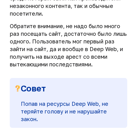
порт
и
деанонимизируют
незаконного контента, так и обычные
соединения
планшета
оппозиционеров
посетители.
и
и
сессионный
наркоторговцев
Обратите внимание, не надо было много
ключ.
в
раз посещать сайт, достаточно было лишь
Telegram
Выбираем
одного. Пользователь мог первый раз
безопасный
зайти на сайт, да и вообще в Deep Web, и
Деанонимизируем
VPN:
интернет-
получить на выходе арест со всеми
алгоритм
мошенников.
вытекающими последствиями.
шифрования,
Получение
длина
IP-
ключа
адреса
и
Совет
собеседника.
аутентификация
данных.
Попав на ресурсы Deep Web, не
VPN-
теряйте голову и не нарушайте
провайдеры
закон.
и
логи.
Работа