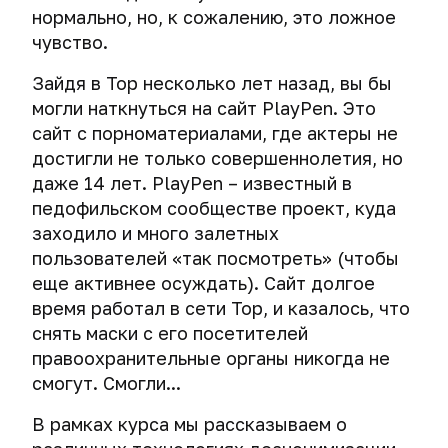
Анонимная
личности
браузере
Антикриминалистика
при
FireWire
ПО
адреса
нормально, но, к сожалению, это ложное
Сброс
поисковая
помощи
преступников,
данных
чувство.
Как
система
Подмена
AES
Практические
Контр-
Безопасное
Изображения
использующих
и
проверить,
DuckDuckGo
ссылок
Crypt
примеры
форензика,
открытие
Тор,
контента
Зайдя в Тор несколько лет назад, вы бы
не
в
в
использования
или
коротких
VPN
Сокрытие
VPN
на
украли
мессенджерах
могли наткнуться на сайт PlayPen. Это
Windows
криминалистического
Компьютерная
ссылок
или
данных
iPad
ли
и
сайт с порноматериалами, где актеры не
анализа
антикриминалистика.
прокси
на
и
VPN
СМС
Четыре
вашу
macOS
Атака
фото
достигли не только совершеннолетия, но
изображениях
iPhone
–
секрета
личность
Тайная
drive-
и
Деанонимизация
даже 14 лет. PlayPen – известный в
фундамент
безопасного
Проблемы
AES
угроза,
Смартфоны
by
видео
пользователей
Просмотр,
Кибершпионаж
педофильском сообществе проект, куда
вашей
Как
общения
безопасности
Crypt
или
download,
VPN
изменение
через
анонимности
удалить
хакеров
заходило и много залетных
СМС
для
Файлы
Экстренное
или
Мобильный
и
и
мобильный
и
свои
iOS.
пользователей «так посмотреть» (чтобы
уничтожение
с
Тайная
гаджет
proxy
удаление
телефон
безопасности
персональные
Самоуничтожающиеся
данных
Шифрование
мессенджеров.
загрузка.
еще активнее осуждать). Сайт долгое
и
через
метаданных
в
данные,
СМС.
данных
безопасность.
User
изображений
время работал в сети Тор, и казалось, что
сети
Информация
выложенные
Уничтожение
Проверяем,
на
Есть
agent
в
снять маски с его посетителей
для
в
файла-
не
iPhone
ли
и
macOS
читателей
Цепочки
сеть
правоохранительные органы никогда не
ключа
читают
и
выбор?
отпечатки
VPN-
на
ли
смогут. Смогли...
iPad.
браузера
Программа
серверов.
microSD-
наши
сотрудничества
Double,
карте
СМС
В рамках курса мы рассказываем о
Экстренное
Деанонимизация
с
Triple
третьи
уничтожение