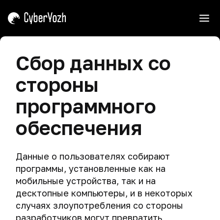
ь
Вступление
Сбор данных со
Советы
Угрозы
стороны
по
работе
Как
Кибершпионаж
программного
с
ловят
курсом
хакеров
Опасный
обеспечения
поиск
Основные
Как
Щит,
заблуждения
ловят
маска
Телеметрия
хакеров
и
Данные о пользователях собирают
Виртуальные
Зачем
меч.
Утечка
программы, установленные как на
машины
мне
Роковые
Почему
данных
мобильные устройства, так и на
безопасность
ошибки
мы
Виртуальная
Пароль
и
десктопные компьютеры, и в некоторых
киберпреступников
учим
Нарушение
машина
анонимность
случаях злоупотребления со стороны
атаковать.
приватности
и
Операционные
Создание
в
разработчиков могут превратить
и
виртуальная
системы