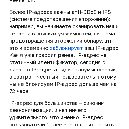
меняется.
браузере
Кража
при
Как
адреса
Сброс
личности
помощи
будет
преступников,
данных
Более IP-адреса важны anti-DDoS и IPS
Подмена
AES
проходить
использующих
и
Превентивные
(система предотвращения вторжений):
ссылок
Криминалистика
Crypt
обучение
Тор,
контента
меры
в
например, вы начинаете сканировать наши
в
обнаружению
VPN
на
для
мессенджерах
Поисковые
Windows
Атака
и
сервера в поисках уязвимостей, система
или
iPad
предотвращения
системы
и
через
ликвидации
прокси
предотвращения вторжений обнаружит
и
Четыре
кражи
macOS
порт
вредоносного
iPhone
это и временно
заблокирует
ваш IP-адрес.
Анонимная
секрета
личности
Антикриминалистика
FireWire
ПО
Деанонимизация
поисковая
Как я уже говорил ранее, IP-адрес не
безопасного
AES
пользователей
Кибершпионаж
Как
система
общения
статичный идентификатор, сегодня с
Crypt
Практические
Контр-
Безопасное
Изображения
VPN
через
проверить,
DuckDuckGo
хакеров
для
примеры
форензика,
открытие
данного IP-адреса сидит злоумышленник,
и
мобильный
не
iOS.
использования
или
коротких
proxy
Сокрытие
а завтра – честный пользователь, потому
VPN
телефон
украли
Шифрование
криминалистического
Компьютерная
ссылок
через
данных
мы не блокируем IP-адрес дольше чем на
ли
данных
анализа
антикриминалистика.
User
на
VPN
СМС
72 часа.
вашу
на
Атака
фото
agent
изображениях
–
личность
iPhone
Тайная
drive-
и
и
фундамент
IP-адрес для большинства – синоним
Проблемы
и
угроза,
Смартфоны
by
видео
Просмотр,
отпечатки
вашей
Как
деанонимизации, и нет ничего
безопасности
iPad.
или
download,
изменение
браузера
анонимности
удалить
СМС
Файлы
Экстренное
или
удивительного, что именно IP-адрес
Мобильный
и
и
свои
Экстренное
уничтожение
с
Тайная
гаджет
пользователи более всего хотят скрыть
Деанонимизация
удаление
безопасности
персональные
Самоуничтожающиеся
данных
уничтожение
мессенджеров.
загрузка.