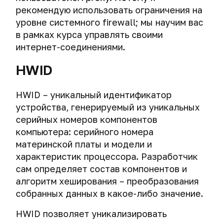
аутентификация
рекомендую использовать ограничения на
данных.
уровне системного firewall; мы научим вас
в рамках курса управлять своими
VPN-
интернет-соединениями.
провайдеры
и
HWID
логи.
Работа
с
HWID – уникальный идентификатор
запросами
устройства, генерируемый из уникальных
правоохранительных
серийных номеров компонентов
органов.
компьютера: серийного номера
Как
материнской платы и модели и
хакеры
характеристик процессора. Разработчик
и
сам определяет состав компонентов и
спецслужбы
алгоритм хеширования – преобразования
взламывают
VPN
собранных данных в какое-либо значение.
HWID позволяет уникализировать