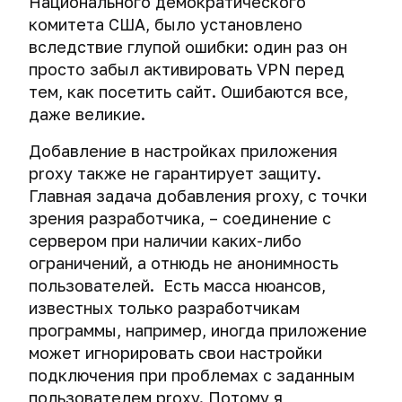
Национального демократического
IPsec
хакеры
деанонимизируют
IKEv2.
комитета США, было установлено
обманывают
оппозиционеров
криминалистов.
вследствие глупой ошибки: один раз он
и
Выбираем
просто забыл активировать VPN перед
наркоторговцев
надежный
Экстренное
в
тем, как посетить сайт. Ошибаются все,
VPN:
уничтожение
Telegram
даже великие.
TLS
мобильного
authentication,
телефона
Деанонимизируем
Добавление в настройках приложения
порт
и
интернет-
соединения
proxy также не гарантирует защиту.
планшета
мошенников.
и
Главная задача добавления proxy, с точки
Получение
сессионный
зрения разработчика, – соединение с
IP-
ключ.
адреса
сервером при наличии каких-либо
собеседника.
ограничений, а отнюдь не анонимность
Выбираем
безопасный
пользователей. Есть масса нюансов,
VPN:
известных только разработчикам
алгоритм
программы, например, иногда приложение
шифрования,
может игнорировать свои настройки
длина
подключения при проблемах с заданным
ключа
и
пользователем proxy. Потому я