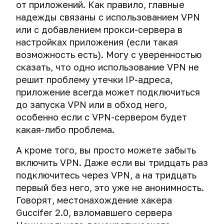
и
пользователей
метаданных
от приложений. Как правило, главные
в
данные,
СМС.
криптоконтейнеров
безопасность.
Tor
изображений
сети
Информация
надежды связаны с использованием VPN
выложенные
Уничтожение
Проверяем,
Есть
через
в
для
в
файла-
или с добавлением прокси-сервера в
не
Способы
ли
файлы-
macOS
читателей
Цепочки
сеть
ключа
читают
взлома
настройках приложения (если такая
выбор?
приманки
VPN-
на
ли
криптоконтейнеров
возможность есть). Могу с уверенностью
Программа
серверов.
microSD-
наши
и
Как
сказать, что одно использование VPN не
сотрудничества
Double,
карте
СМС
защита
получают
с
Triple
решит проблему утечки IP-адреса,
третьи
от
привязанный
авторами
и
Электромагнитные
приложение всегда может подключиться
лица.
них
к
Quadro
комплексы
до запуска VPN или в обход него,
Telegram
Правовое
VPN.
для
Отправка
особенно если с VPN-сервером будет
мобильный
соглашение
уничтожения
анонимных
номер
какая-либо проблема.
Выбираем
данных
СМС
протокол
на
Деанонимизация
А кроме того, вы просто можете забыть
для
жестких
владельцев
включить VPN. Даже если вы тридцать раз
VPN.
дисках
мессенджеров
Сравнение
подключитесь через VPN, а на тридцать
через
OpenVPN,
Экстренное
первый без него, это уже не анонимность.
P2P-
PPTP,
уничтожение
Говорят, местонахождение хакера
соединения
L2TP/IPsec
компьютера.
Guccifer 2.0, взломавшего сервера
и
Как
Как