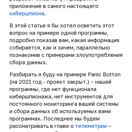
надежного
сети
Как
трекинг
приложение в самого настоящего
операционная
пароля
следить
Операционные
система
Шифрование
кибершпиона
.
за
Системы
системы.
Как
публикацией
массовой
Создание
Выбор
Шифрование
В этой статье я бы хотел осветить этот
хакеры
История
новых
слежки
виртуальной
пути.
операционной
создают
шифрования.
вопрос на примере одной программы,
материалов
машины
системы
безопасные
Противостояние
подробно показав вам, какая информация
Физический
iOS.
пароли
шифрования
Самый
Социальные
собирается, как и зачем, параллельно
доступ
Комплексное
Снэпшоты
Первые
и
важный
сети
и
шифрование
познакомив с примерами злоупотребления
и
шаги
Большая
спецслужб.
совет
компьютерная
операционной
клонирование
для
сбора данных.
ошибка,
Tails и
Криминалистический
курса
криминалистика
системы
виртуальных
защиты
или
Переход
Whonix
анализ
и
машин
iPhone
Разбирать я буду на примере Panic Button
как
к
активности
Проверьте
Подсматривание
жесткого
и
Системы
точно
использованию
Tails.
(на 2021 год - проект закрыт.) – нашей
в
свою
информации
Почему
диска
iPad.
массовой
не
криптоконтейнеров
Пара
программы, где нет функционала
социальных
анонимность
на
вам
слежки
стоит
советов
сетях
и
кибершпионажа, нет инструментов для
экране
Как
не
Миф
История
хранить
перед
безопасность
постоянного мониторинга вашей системы
сотрудники
Тотальная
стоит
о
Email
TrueCrypt.
пароли
использованием.
Как
в
Массовый
правоохранительных
слежка:
использовать
невероятной
и сбора данных об используемых вами
Недоказуемость
публикации
сети.
взлом
органов
добро
общие
безопасности
Тест:
Безопасные
криптоконтейнеров.
Tails
программах. Последнее мы будем
Деанонимизация
в
Тесты.
устройств
вскрыли
или
папки,
macOS
проверяем
способы
-
рассматривать в главе о
телеметрии
–
социальных
шифрование
зло?
общий
Ваш
электронную
хранения
самая
Cross-