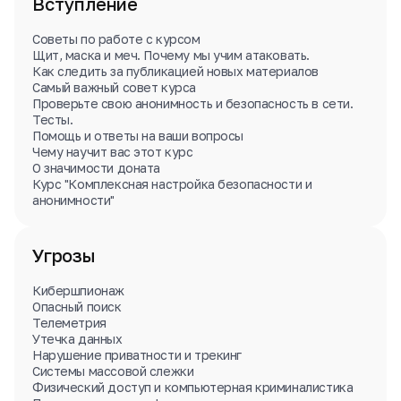
Вступление
Социальные сети
(
4
)
Tails и Whonix
(
4
)
Системы массовой слежки
(
1
)
Email
(
5
)
Деанонимизация
(
14
)
Советы по работе с курсом
Браузер
(
2
)
Облачные хранилища
(
3
)
Кибершпионаж
(
10
)
Щит, маска и меч. Почему мы учим атаковать.
Взлом аккаунтов
(
2
)
Внешние носители информации
(
3
)
Как следить за публикацией новых материалов
Кража данных
(
2
)
IP-адрес
(
2
)
Самый важный совет курса
Мессенджеры. Безопасное общение в сети.
(
8
)
Проверьте свою анонимность и безопасность в сети.
Стеганография и тайное хранение данных
(
4
)
Тесты.
MAC-адрес
(
2
)
Wi-Fi
(
1
)
Программное обеспечение
(
2
)
Помощь и ответы на ваши вопросы
Утечки данных
(
2
)
Персональные данные
(
2
)
Tor
(
1
)
PGP
(
1
)
Чему научит вас этот курс
Вредоносное программное обеспечение
(
3
)
О значимости доната
Кража личности
(
3
)
Криминалистика
(
2
)
Курс "Комплексная настройка безопасности и
анонимности"
Поисковые системы
(
1
)
Антикриминалистика
(
2
)
Изображения
(
2
)
VPN
(
7
)
СМС
(
3
)
Смартфоны
(
1
)
Экстренное уничтожение данных
(
4
)
Информация для читателей
(
2
)
Угрозы
Кибершпионаж
Опасный поиск
Телеметрия
Утечка данных
Нарушение приватности и трекинг
Системы массовой слежки
Физический доступ и компьютерная криминалистика