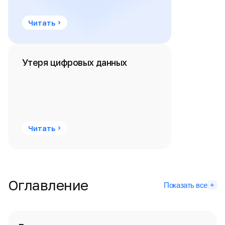
Читать
Утеря цифровых данных
Читать
Оглавление
Показать все
+
Вступление
(
9
)
Угрозы
(
14
)
Как ловят хакеров
(
2
)
Основные заблуждения
(
1
)
Виртуальные машины
(
7
)
Пароль
(
9
)
Операционные системы
(
5
)
Шифрование
(
15
)
Шифрование операционной системы
(
2
)