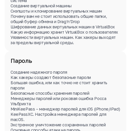
система
Создание виртуальной машины
Снэпшоты и клонирование виртуальных машин
Почему вам не стоит использовать общие папки,
общий буфер обмена и Drag’n’Drop
Шифрование данных виртуальных машин в VirtualBox
Какую информацию хранит VirtualBox о пользователях
Уязвимости виртуальных машин. Как хакеры выходят
за пределы виртуальной среды.
Пароль
Создание надежного пароля
Как хакеры создают безопасные пароли
Большая ошибка, или как точно не стоит хранить
пароли
Безопасные способы хранения паролей
Менеджеры паролей или роковая ошибка Росса
Ульбрихта
MiniKeePass – менеджер паролей для iOS (iPhone/iPad)
KeePassXC. Настройка менеджера паролей для
macOS.
Экстренное уничтожение сохраненных паролей
Основные способы атаки на пароль