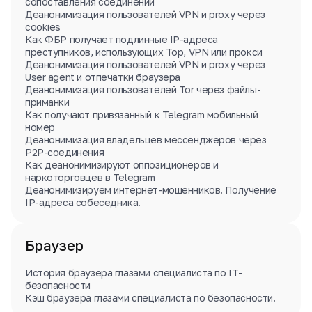
сопоставления соединений
Деанонимизация пользователей VPN и proxy через
cookies
Как ФБР получает подлинные IP-адреса
преступников, использующих Тор, VPN или прокси
Деанонимизация пользователей VPN и proxy через
User agent и отпечатки браузера
Деанонимизация пользователей Tor через файлы-
приманки
Как получают привязанный к Telegram мобильный
номер
Деанонимизация владельцев мессенджеров через
P2P-соединения
Как деанонимизируют оппозиционеров и
наркоторговцев в Telegram
Деанонимизируем интернет-мошенников. Получение
IP-адреса собеседника.
Браузер
История браузера глазами специалиста по IT-
безопасности
Кэш браузера глазами специалиста по безопасности.