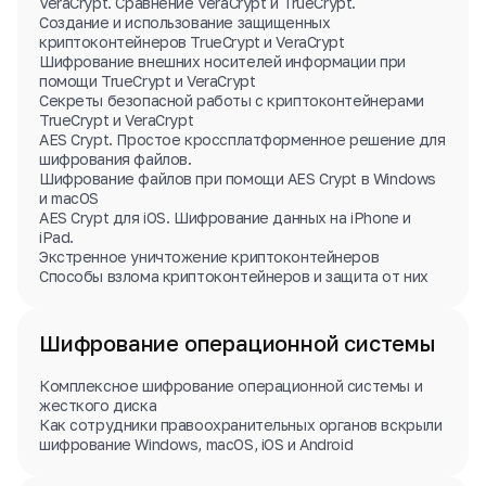
VeraCrypt. Сравнение VeraCrypt и TrueCrypt.
Создание и использование защищенных
криптоконтейнеров TrueCrypt и VeraCrypt
Шифрование внешних носителей информации при
помощи TrueCrypt и VeraCrypt
Секреты безопасной работы с криптоконтейнерами
TrueCrypt и VeraCrypt
AES Crypt. Простое кроссплатформенное решение для
шифрования файлов.
Шифрование файлов при помощи AES Crypt в Windows
и macOS
AES Crypt для iOS. Шифрование данных на iPhone и
iPad.
Экстренное уничтожение криптоконтейнеров
Способы взлома криптоконтейнеров и защита от них
Шифрование операционной системы
Комплексное шифрование операционной системы и
жесткого диска
Как сотрудники правоохранительных органов вскрыли
шифрование Windows, macOS, iOS и Android