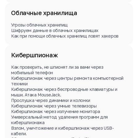
Облачные хранилища
Угрозы облачных хранилищ
Шифруем данные в облачных хранилищах
Как при помощи облачных хранилищ ловят хакеров
Кибершпионаж
Как проверить, не шпионят ли за вами через
мобильный телефон
Кибершпионаж через центры ремонта компьютерной
техники
Кибершпионаж через беспроводные клавиатуры и
мыши. Атака MouseJack.
Прослушка через динамики и колонки
Кибершпионаж через умные телевизоры
Кибершпионаж через излучение монитора
Универсальный метод удаления программ для
кибершпионажа
Взлом, уничтожение и кибершпионаж через USB-
кабели.