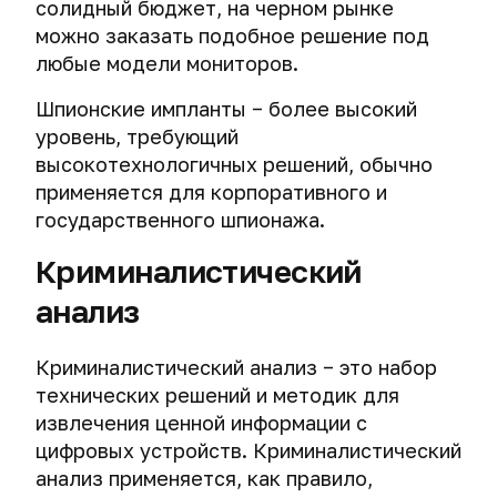
и
солидный бюджет, на черном рынке
через
сессионный
можно заказать подобное решение под
P2P-
ключ.
любые модели мониторов.
соединения
Выбираем
Шпионские импланты − более высокий
Как
безопасный
деанонимизируют
уровень, требующий
VPN:
оппозиционеров
высокотехнологичных решений, обычно
алгоритм
и
шифрования,
применяется для корпоративного и
наркоторговцев
длина
государственного шпионажа.
в
ключа
Telegram
и
Криминалистический
аутентификация
Деанонимизируем
данных.
анализ
интернет-
мошенников.
VPN-
Получение
Криминалистический анализ − это набор
провайдеры
IP-
технических решений и методик для
и
адреса
логи.
извлечения ценной информации с
собеседника.
Работа
цифровых устройств. Криминалистический
с
анализ применяется, как правило,
запросами