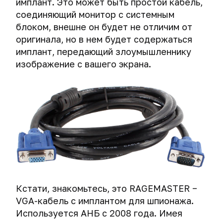
имплант. Это может быть простой кабель,
и
Правовое
VPN.
для
Отправка
и
отпечатки
соглашение
соединяющий монитор с системным
уничтожения
анонимных
iPad.
браузера
Выбираем
блоком, внешне он будет не отличим от
данных
СМС
протокол
на
оригинала, но в нем будет содержаться
Экстренное
Деанонимизация
для
жестких
уничтожение
имплант, передающий злоумышленнику
пользователей
VPN.
дисках
криптоконтейнеров
изображение с вашего экрана.
Tor
Сравнение
через
OpenVPN,
Экстренное
Способы
файлы-
PPTP,
уничтожение
взлома
приманки
L2TP/IPsec
компьютера.
криптоконтейнеров
и
Как
и
Как
IPsec
хакеры
защита
получают
IKEv2.
обманывают
от
привязанный
криминалистов.
них
к
Выбираем
Telegram
надежный
Экстренное
мобильный
VPN:
уничтожение
номер
TLS
мобильного
Кстати, знакомьтесь, это RAGEMASTER −
authentication,
телефона
Деанонимизация
VGA-кабель с имплантом для шпионажа.
порт
и
владельцев
соединения
Используется АНБ с 2008 года. Имея
планшета
мессенджеров