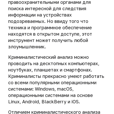
правоохранительными органами для
правоохранительных
поиска интересной для следствия
органов.
информации на устройствах
Как
подозреваемых. Но ввиду того что
хакеры
техника и программное обеспечение
и
находятся в открытом доступе, этот
спецслужбы
инструмент может получить любой
взламывают
VPN
злоумышленник.
Криминалистический анализ можно
проводить на десктопных компьютерах,
ноутбуках, планшетах и смартфонах.
Криминалисты прекрасно умеют работать
со всеми популярными операционными
системами: Windows, macOS,
операционными системами на основе
Linux, Android, BlackBerry и iOS.
Отличием криминалистического анализа