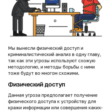
Как
трекинг
следить
за
Системы
публикацией
массовой
новых
слежки
материалов
Физический
Самый
доступ
важный
и
Мы вынесли физический доступ и
совет
компьютерная
криминалистический анализ в одну главу,
курса
криминалистика
так как эти угрозы используют схожую
Проверьте
Подсматривание
методологию, и методы борьбы с ними
свою
информации
тоже будут во многом схожими.
анонимность
на
и
экране
Физический доступ
безопасность
в
Массовый
Данная угроза предполагает получение
сети.
взлом
физического доступа к устройству для
Тесты.
устройств
кражи информации или совершения каких-