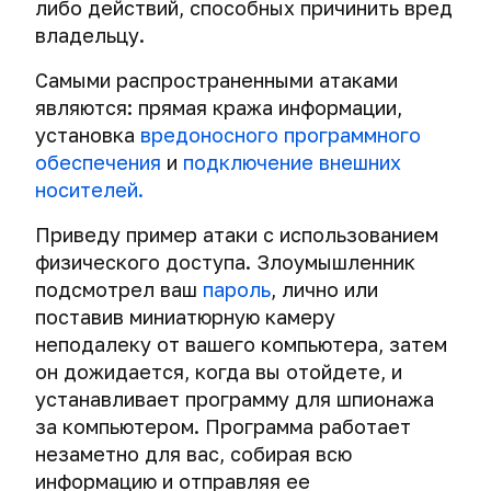
Помощь
Утеря
либо действий, способных причинить вред
и
цифровых
владельцу.
ответы
данных
на
Самыми распространенными атаками
ваши
Кибервойна,
являются: прямая кража информации,
вопросы
кибердиверсии
установка
вредоносного программного
и
обеспечения
и
подключение внешних
Чему
кибертерроризм
научит
носителей.
вас
Подбрасывание
этот
цифровых
Приведу пример атаки с использованием
курс
улик
физического доступа. Злоумышленник
подсмотрел ваш
пароль
, лично или
О
Деанонимизация
поставив миниатюрную камеру
значимости
и
Как
неподалеку от вашего компьютера, затем
доната
ловят
уникализация
хакеров
он дожидается, когда вы отойдете, и
Курс
Кража
устанавливает программу для шпионажа
Основные
Как
"Комплексная
цифровой
за компьютером. Программа работает
заблуждения
ловят
настройка
личности
незаметно для вас, собирая всю
хакеров
безопасности
Виртуальные
Зачем
информацию и отправляя ее
и
машины