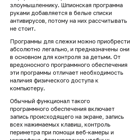
мне
Роковые
анонимности"
злоумышленнику. Шпионская программа
безопасность
ошибки
Виртуальная
руками добавляется в белые списки
Пароль
и
киберпреступников
машина
антивирусов, потому на них рассчитывать
анонимность
и
Операционные
Создание
в
не стоит.
виртуальная
системы
надежного
сети
операционная
пароля
Программы для слежки можно приобрести
Операционные
система
Шифрование
абсолютно легально, и предназначены они
системы.
Как
в основном для контроля за детьми. От
Создание
Выбор
Шифрование
хакеры
История
виртуальной
пути.
вредоносного программного обеспечения
операционной
создают
шифрования.
машины
системы
эти программы отличает необходимость
безопасные
Противостояние
iOS.
пароли
шифрования
наличия физического доступа к
Социальные
Комплексное
Снэпшоты
Первые
и
компьютеру.
сети
шифрование
и
шаги
Большая
спецслужб.
операционной
клонирование
для
ошибка,
Tails и
Обычный функционал такого
Криминалистический
системы
виртуальных
защиты
или
Переход
Whonix
анализ
программного обеспечения включает
и
машин
iPhone
как
к
активности
жесткого
запись происходящего на экране, запись
и
Системы
точно
использованию
Tails.
в
Почему
диска
iPad.
массовой
всех нажимаемых клавиш, контроль
не
криптоконтейнеров
Пара
социальных
вам
слежки
стоит
советов
периметра при помощи веб-камеры и
сетях
Как
не
Миф
История
хранить
перед